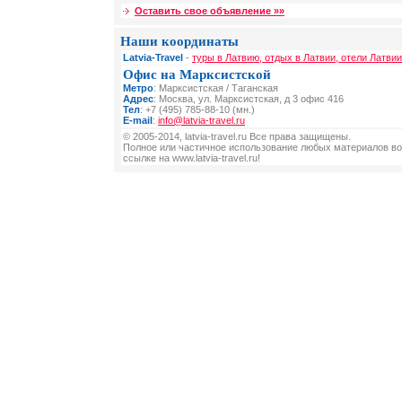
Оставить свое объявление »»
Наши координаты
Latvia-Travel
-
туры в Латвию, отдых в Латвии, отели Латвии
Офис на Марксистской
Метро
: Марксистская / Таганская
Адрес
: Москва, ул. Марксистская, д 3 офис 416
Тел
: +7 (495) 785-88-10 (мн.)
E-mail
:
info@latvia-travel.ru
© 2005-2014, latvia-travel.ru Все права защищены.
Полное или частичное использование любых материалов во
ссылке на www.latvia-travel.ru!