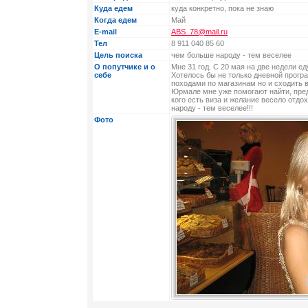
Куда едем
куда конкретно, пока не знаю
Когда едем
Май
E-mail
ABS_78@mail.ru
Тел
8 911 040 85 60
Цель поиска
чем больше народу - тем веселее
О попутчике и о
Мне 31 год. С 20 мая на две недели е
себе
Хотелось бы не только дневной прогр
походами по магазинам но и сходить в
Юрмале мне уже помогают найти, пре
кого есть виза и желание весело отдо
народу - тем веселее!!!
Фото