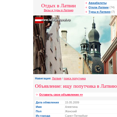
Авиабилеты
Отдых в Латвии
Отели Латвии
(74)
Визы и туры в Латвию
Туры в Латвию
(7)
Навигация
:
Латвия
/
поиск попутчика
Объявление: ищу попутчика в Латвию
Оставить свое объявление »»
Дата обявления
15.05.2009
Имя
Алевтина
Пол
Женский
Из города
Санкт-Петербург