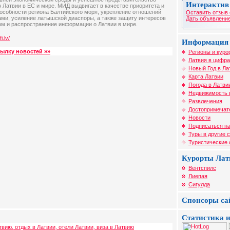
Интерактив
 Латвии в ЕС и мире. МИД выдвигает в качестве приоритета и
собности региона Балтийского моря, укрепление отношений
Оставить отзыв 
ами, усиление латышской диаспоры, а также защиту интересов
Дать объявление
ом и распространение информации о Латвии в мире.
i.lv/
Информация 
сылку новостей »»
Регионы и куро
Латвия в цифра
Новый Год в Ла
Карта Латвии
Погода в Латви
Недвижимость 
Развлечения
Достопримечат
Новости
Подписаться на
Туры в другие 
Туристические
Курорты Лат
Вентспилс
Лиепая
Сигулда
Спонсоры са
Статистика и
твию, отдых в Латвии, отели Латвии, виза в Латвию