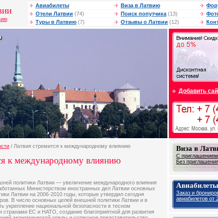
Авиабилеты
Виза в Латвию
Фор
вии
Отели Латвии
(74)
Поиск попутчика
(13)
Фот
вию
Туры в Латвию
(7)
Отзывы о Латвии
(12)
Кон
Добавить сай
ости
/ Латвия стремится к международному влиянию
Виза в Лат
С приглашением 
ся к международному влиянию
Без приглашения 
ешней политики Латвии — увеличение международного влияния
Авиабилеты
работанных Министерством иностранных дел Латвии основных
Заказ и брониро
ики Латвии на 2006-2010 годы, которые утвердил сегодня
авиабилетов от 2
ров. В число основных целей внешней политики Латвии и в
ь укрепление национальной безопасности в тесном
и странами ЕС и НАТО, создание благоприятной для развития
шней экономической среды и успешное представительство