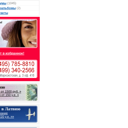
умы
(1045)
оальбомы
(2)
такты
т в избранное!
вию
от 1500 руб. »
от 150 у.е. »
 в Латвию
вание
20 у.е. »»