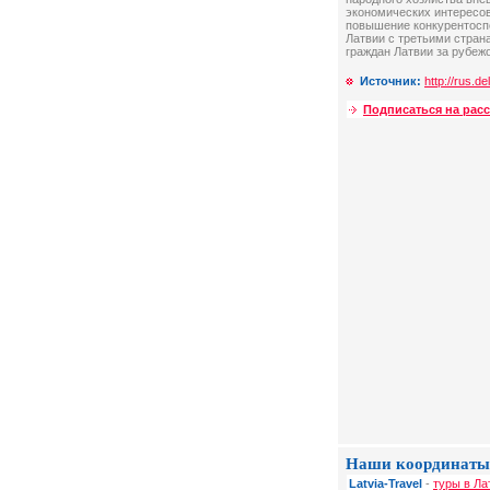
экономических интересов
повышение конкурентоспо
Латвии с третьими стран
граждан Латвии за рубеж
Источник:
http://rus.delf
Подписаться на рас
Наши координаты
Latvia-Travel
-
туры в Ла