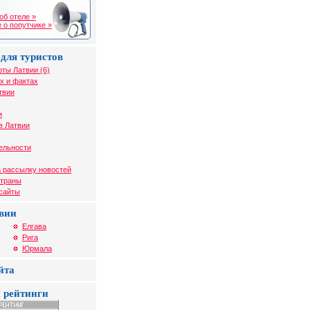
об отеле »
 о попутчике »
для туристов
рты Латвии (6)
х и фактах
твии
и
в Латвии
ельности
 рассылку новостей
страны
 сайты
вии
Елгава
Рига
Юрмала
йта
 рейтинги