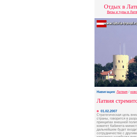
Отдых в Лат
Визы и туры в Лат
Навигация
:
Латвия
/
нов
Латвия стремит
01.02.2007
Стратегическая цель вн
страны, говорится в раз
принципах внешней полит
комитет Кабинета минист
дальнейшем будет входит
сотрудничестве с другим
народного хозяйства вне