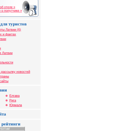
об отеле »
 о попутчике »
для туристов
рты Латвии (6)
х и фактах
твии
и
в Латвии
ельности
 рассылку новостей
страны
 сайты
вии
Елгава
Рига
Юрмала
йта
 рейтинги