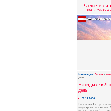
Отдых в Лат
Визы и туры в Лат
Навигация
:
Латвия
/
нов
день
На отдыхе в Лат
день
01.12.2006
По данным Центрального 
года страну посетило на
гостей - соседи. Это гра