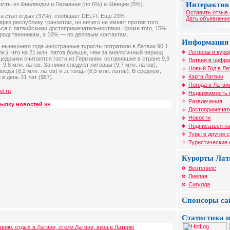
Интерактив
исты из Финляндии и Германии (по 6%) и Швеции (5%).
Оставить отзыв 
а стал отдых (37%), сообщает DELFI. Еще 23%
Дать объявление
рез республику транзитом, но ничего не имеют против того,
ься с латвийскими достопримечательностями. Кроме того, 15%
 родственникам, а 10% — по деловым контактам.
Информация 
е нынешнего года иностранные туристы потратили в Латвии 90,1
Регионы и куро
лн.), что на 21 млн. латов больше, чем за аналогичный период
едрыми считаются гости из Германии, оставившие в стране 9,9
Латвия в цифра
 9,8 млн. латов. За ними следуют литовцы (9,7 млн. латов),
Новый Год в Ла
веды (8,2 млн. латов) и эстонцы (6,5 млн. латов). В среднем,
Карта Латвии
в день 31 лат ($57).
Погода в Латви
el.ru
Недвижимость 
Развлечения
сылку новостей »»
Достопримечат
Новости
Подписаться на
Туры в другие 
Туристические
Курорты Лат
Вентспилс
Лиепая
Сигулда
Спонсоры са
Статистика и
твию, отдых в Латвии, отели Латвии, виза в Латвию