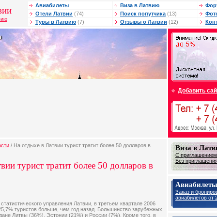
Авиабилеты
Виза в Латвию
Фор
вии
Отели Латвии
(74)
Поиск попутчика
(13)
Фот
вию
Туры в Латвию
(7)
Отзывы о Латвии
(12)
Кон
Добавить сай
ости
/ На отдыхе в Латвии турист тратит более 50 долларов в
Виза в Лат
С приглашением 
Без приглашения 
вии турист тратит более 50 долларов в
Авиабилеты
Заказ и брониро
авиабилетов от 2
статистического управления Латвии, в третьем квартале 2006
 25,7% туристов больше, чем год назад. Большинство зарубежных
ждане Литвы (36%), Эстонии (21%) и России (7%). Кроме того, в