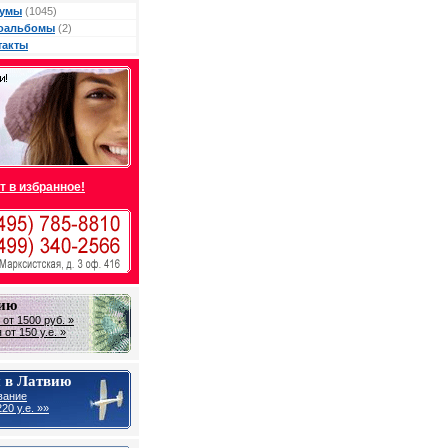
умы
(1045)
оальбомы
(2)
такты
т в избранное!
вию
от 1500 руб. »
от 150 у.е. »
 в Латвию
вание
20 у.е. »»