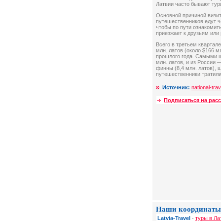
Латвии часто бывают тур
Основной причиной визит
путешественников едут че
чтобы по пути ознакомит
приезжает к друзьям или
Всего в третьем квартал
млн. латов (около $166 м
прошлого года. Самыми щ
млн. латов, и из России —
финны (8,4 млн. латов), ш
путешественники тратили 
Источник:
national-trav
Подписаться на рас
Наши координаты
Latvia-Travel
-
туры в Ла