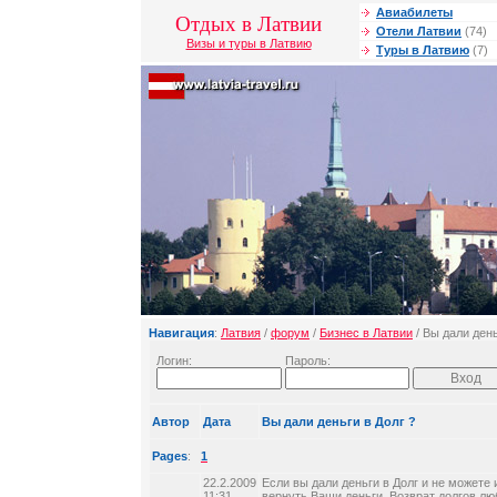
Авиабилеты
Отдых в Латвии
Отели Латвии
(74)
Визы и туры в Латвию
Туры в Латвию
(7)
Навигация
:
Латвия
/
форум
/
Бизнес в Латвии
/ Вы дали день
Логин:
Пароль:
Автор
Дата
Вы дали деньги в Долг ?
Pages
:
1
22.2.2009
Если вы дали деньги в Долг и не можете
11:31
вернуть Ваши деньги. Возврат долгов лю