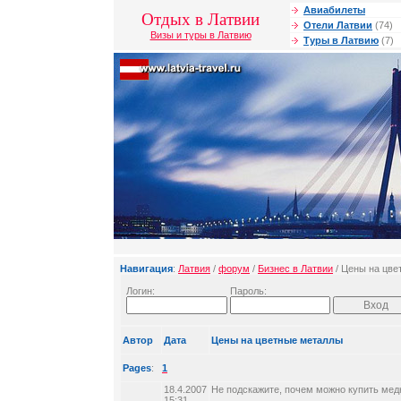
Авиабилеты
Отдых в Латвии
Отели Латвии
(74)
Визы и туры в Латвию
Туры в Латвию
(7)
Навигация
:
Латвия
/
форум
/
Бизнес в Латвии
/ Цены на цве
Логин:
Пароль:
Автор
Дата
Цены на цветные металлы
Pages
:
1
18.4.2007
Не подскажите, почем можно купить мед
15:31