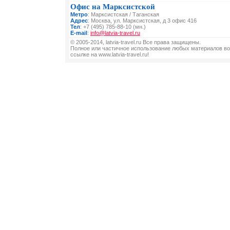
Офис на Марксистской
Метро
: Марксистская / Таганская
Адрес
: Москва, ул. Марксистская, д 3 офис 416
Тел
: +7 (495) 785-88-10 (мн.)
E-mail
:
info@latvia-travel.ru
© 2005-2014, latvia-travel.ru Все права защищены.
Полное или частичное использование любых материалов во
ссылке на www.latvia-travel.ru!