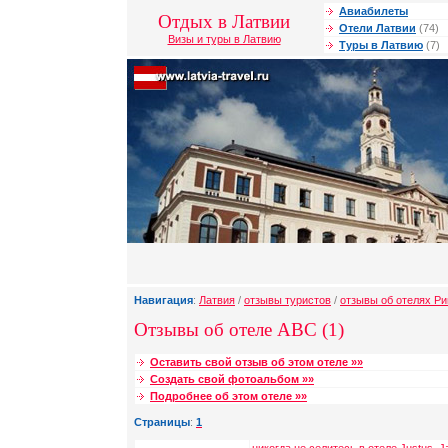
Авиабилеты
Отдых в Латвии
Отели Латвии
(74)
Визы и туры в Латвию
Туры в Латвию
(7)
Навигация
:
Латвия
/
отзывы туристов
/
отзывы об отелях Ри
Отзывы об отеле ABC (1)
Оставить свой отзыв об этом отеле »»
Создать свой фотоальбом »»
Подробнее об этом отеле »»
Страницы
:
1