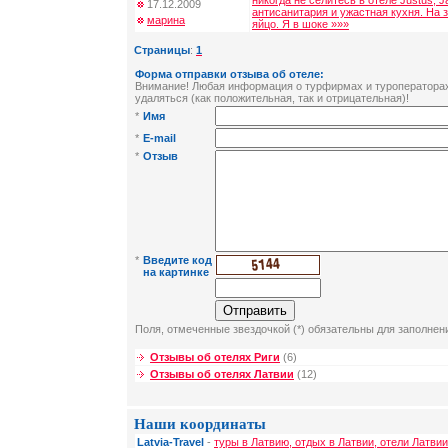
никогда не селитесь в отеле Justus, J
17.12.2009
антисанитария и ужастная кухня. На
марина
яйцо. Я в шоке »»»
Страницы
:
1
Форма отправки отзыва об отеле:
Внимание! Любая информация о турфирмах и туроператорах 
удаляться (как положительная, так и отрицательная)!
*
Имя
*
E-mail
*
Отзыв
*
Введите код
на картинке
Поля, отмеченные звездочкой (*) обязательны для заполнен
Отзывы об отелях Риги
(6)
Отзывы об отелях Латвии
(12)
Наши координаты
Latvia-Travel
-
туры в Латвию, отдых в Латвии, отели Латвии