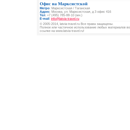
Офис на Марксистской
Метро
: Марксистская / Таганская
Адрес
: Москва, ул. Марксистская, д 3 офис 416
Тел
: +7 (495) 785-88-10 (мн.)
E-mail
:
info@latvia-travel.ru
© 2005-2014, latvia-travel.ru Все права защищены.
Полное или частичное использование любых материалов во
ссылке на www.latvia-travel.ru!